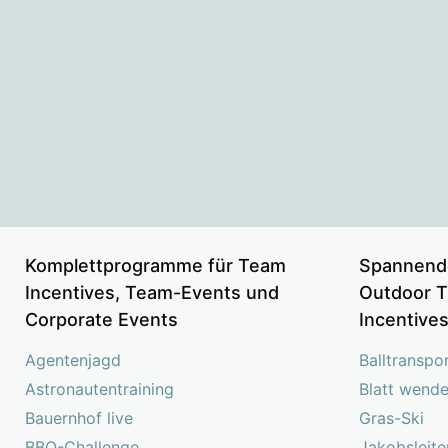
Komplettprogramme für Team
Spannend
Incentives, Team-Events und
Outdoor T
Corporate Events
Incentive
Agentenjagd
Balltranspo
Astronautentraining
Blatt wend
Bauernhof live
Gras-Ski
BBQ-Challenge
Jakobsleite