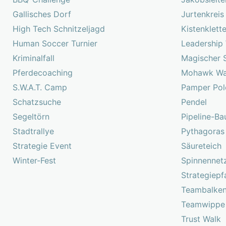
Gallisches Dorf
Jurtenkreis
High Tech Schnitzeljagd
Kistenklett
Human Soccer Turnier
Leadership
Kriminalfall
Magischer 
Pferdecoaching
Mohawk Wa
S.W.A.T. Camp
Pamper Pol
Schatzsuche
Pendel
Segeltörn
Pipeline-Ba
Stadtrallye
Pythagoras
Strategie Event
Säureteich
Winter-Fest
Spinnennet
Strategiepf
Teambalke
Teamwippe
Trust Walk