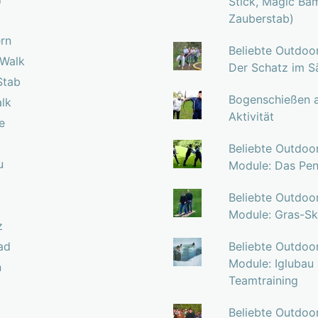
Stick, Magic Ba
Zauberstab)
ern
Beliebte Outdoo
 Walk
Der Schatz im S
Stab
Bogenschießen a
lk
Aktivität
e
Beliebte Outdoor
u
Module: Das Pen
Beliebte Outdoor
Module: Gras-Sk
z
ad
Beliebte Outdoor
Module: Iglubau
n
Teamtraining
Beliebte Outdoor