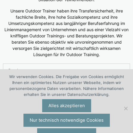
Unsere Outdoor Trainer haben ihre Transfersicherheit, ihre
fachliche Breite, ihre hohe Sozialkompetenz und ihre
Umsetzungskompetenz aus langjähriger Berufserfahrung im
Linienmanagement von Unternehmen und aus einer Vielzahl von
kniffligen Outdoor Trainings- und Beratungsprojekten. Wir
beraten Sie ebenso objektiv wie unvoreingenommen und
versorgen Sie zielgerichtet mit wirtschaftlich wirksamen
Lösungen für Ihr Outdoor Training.
Suchen
nach:
Wir verwenden Cookies. Die Freigabe von Cookies ermöglicht
Ihnen ein optimiertes Nutzen unserer Webseite, indem wir
®
Das 1. European Outdoor Training Center (WOLF
Kompetenz
personenbezogene Daten verarbeiten. Nähere Informationen
Center Outdoor Training) ist ein interdisziplinäres Projekt von
erhalten Sie in unserer Datenschutzerklärung.
®
®
Outdoortraining-Spezialisten der I.O. Group
Wolf
Alles akzeptieren
Unternehmensberatungsgruppe | Engelsstraße 6 | 42283
Wuppertal | Deutschland | Tel. +49 (0)202 277 5000 |
io@iogw.de
|
Datenschutz
|
Impressum
|
Preise & Konditionen
|
Nur technisch notwendige Cookies
Allgemeine Geschäftsbedingungen
|
Kontakt
|
Presse-Kontakt
|