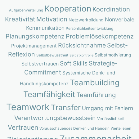
Kooperation
Koordination
Aufgabenverteilung
Kreativität
Motivation
Nonverbale
Netzwerkbildung
Kommunikation
Persönlichkeitsentwicklung
Planungskompetenz
Problemlösekompetenz
Rücksichtnahme
Selbst-
Projektmanagement
Reflexion
Selbstmotivierung
Selbstbewusstheit
Selbstkontrolle
Strategie-
Soft Skills
Selbstvertrauen
Commitment
Systemische Denk- und
Teambuilding
Handlungskompetenz
Teamfähigkeit
Teamführung
Teamwork
Transfer
Umgang mit Fehlern
Verantwortungsbewusstsein
Verlässlichkeit
Vertrauen
Vorausschauendes Denken und Handeln
Werte leben
Zusammenarbeit