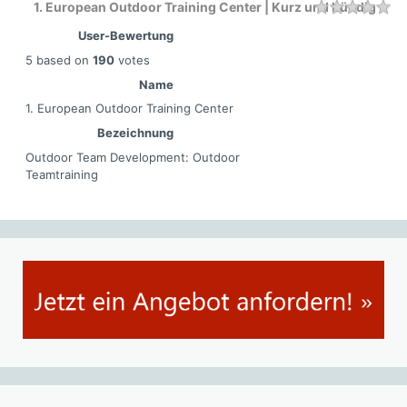
1. European Outdoor Training Center | Kurz und bündig
Rating
1 
2 
3 
4 
5 
User-Bewertung
5
based on
190
votes
Name
1. European Outdoor Training Center
Bezeichnung
Outdoor Team Development: Outdoor
Teamtraining