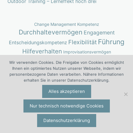
Outdoor Training – Lerneffekt hoch drei
Change Management Kompetenz
Durchhaltevermögen
Engagement
Führung
Flexibilität
Entscheidungskompetenz
Hilfeverhalten
Improvisationsvermögen
Informationsweitergabe
Innovation
Kennenlernen
Wir verwenden Cookies. Die Freigabe von Cookies ermöglicht
Kommunikation
Ihnen ein optimiertes Nutzen unserer Webseite, indem wir
Kompetenzorientierte
personenbezogene Daten verarbeiten. Nähere Informationen
erhalten Sie in unserer Datenschutzerklärung.
Kooperation
Koordination
Aufgabenverteilung
Alles akzeptieren
Kreativität
Motivation
Nonverbale
Netzwerkbildung
Kommunikation
Persönlichkeitsentwicklung
Nur technisch notwendige Cookies
Planungskompetenz
Problemlösekompetenz
Rücksichtnahme
Selbst-
Projektmanagement
Datenschutzerklärung
Reflexion
Selbstmotivierung
Selbstbewusstheit
Selbstkontrolle