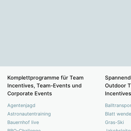
Komplettprogramme für Team
Spannend
Incentives, Team-Events und
Outdoor T
Corporate Events
Incentive
Agentenjagd
Balltranspo
Astronautentraining
Blatt wend
Bauernhof live
Gras-Ski
BBQ-Challenge
Jakobsleite