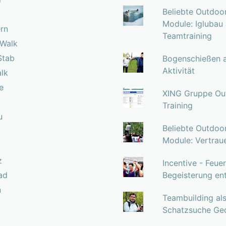
Beliebte Outdoor
Module: Iglubau
ern
Teamtraining
 Walk
Stab
Bogenschießen a
Aktivität
lk
e
XING Gruppe Ou
Training
u
Beliebte Outdoor
Module: Vertraue
z
Incentive - Feue
ad
Begeisterung en
n
Teambuilding als
Schatzsuche Ge