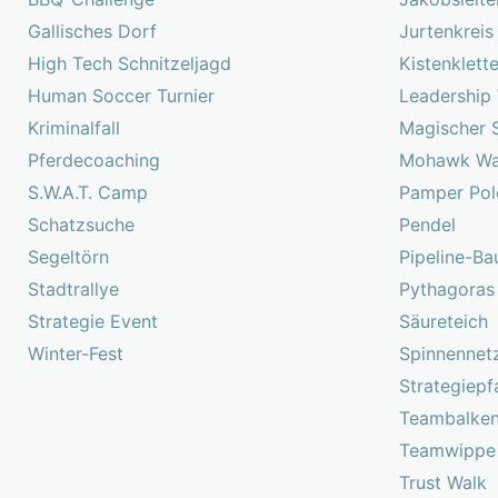
Gallisches Dorf
Jurtenkreis
High Tech Schnitzeljagd
Kistenklett
Human Soccer Turnier
Leadership
Kriminalfall
Magischer 
Pferdecoaching
Mohawk Wa
S.W.A.T. Camp
Pamper Pol
Schatzsuche
Pendel
Segeltörn
Pipeline-Ba
Stadtrallye
Pythagoras
Strategie Event
Säureteich
Winter-Fest
Spinnennet
Strategiepf
Teambalke
Teamwippe
Trust Walk