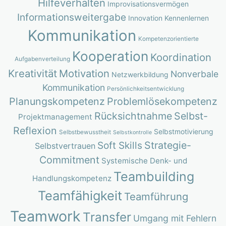
Hilfeverhalten
Improvisationsvermögen
Informationsweitergabe
Innovation
Kennenlernen
Kommunikation
Kompetenzorientierte
Kooperation
Koordination
Aufgabenverteilung
Kreativität
Motivation
Nonverbale
Netzwerkbildung
Kommunikation
Persönlichkeitsentwicklung
Planungskompetenz
Problemlösekompetenz
Rücksichtnahme
Selbst-
Projektmanagement
Reflexion
Selbstmotivierung
Selbstbewusstheit
Selbstkontrolle
Strategie-
Soft Skills
Selbstvertrauen
Commitment
Systemische Denk- und
Teambuilding
Handlungskompetenz
Teamfähigkeit
Teamführung
Teamwork
Transfer
Umgang mit Fehlern