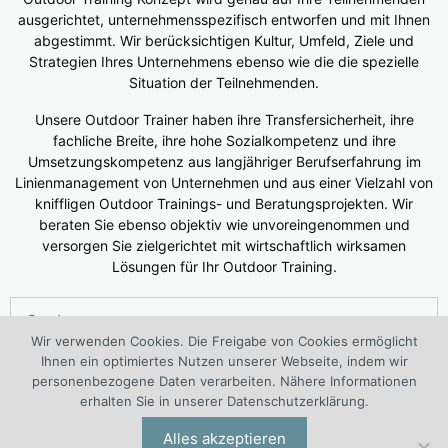
ausgerichtet, unternehmensspezifisch entworfen und mit Ihnen
abgestimmt. Wir berücksichtigen Kultur, Umfeld, Ziele und
Strategien Ihres Unternehmens ebenso wie die die spezielle
Situation der Teilnehmenden.
Unsere Outdoor Trainer haben ihre Transfersicherheit, ihre
fachliche Breite, ihre hohe Sozialkompetenz und ihre
Umsetzungskompetenz aus langjähriger Berufserfahrung im
Linienmanagement von Unternehmen und aus einer Vielzahl von
kniffligen Outdoor Trainings- und Beratungsprojekten. Wir
beraten Sie ebenso objektiv wie unvoreingenommen und
versorgen Sie zielgerichtet mit wirtschaftlich wirksamen
Lösungen für Ihr Outdoor Training.
Suchen
nach:
Wir verwenden Cookies. Die Freigabe von Cookies ermöglicht
Ihnen ein optimiertes Nutzen unserer Webseite, indem wir
®
Das 1. European Outdoor Training Center (WOLF
Kompetenz
personenbezogene Daten verarbeiten. Nähere Informationen
Center Outdoor Training) ist ein interdisziplinäres Projekt von
erhalten Sie in unserer Datenschutzerklärung.
®
®
Outdoortraining-Spezialisten der I.O. Group
Wolf
Alles akzeptieren
Unternehmensberatungsgruppe | Engelsstraße 6 | 42283