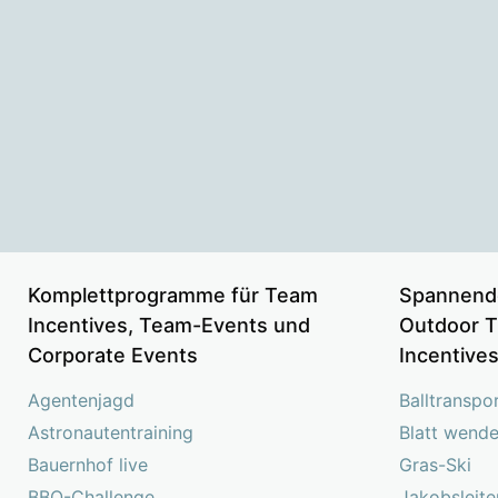
Komplettprogramme für Team
Spannend
Incentives, Team-Events und
Outdoor T
Corporate Events
Incentive
Agentenjagd
Balltranspo
Astronautentraining
Blatt wend
Bauernhof live
Gras-Ski
BBQ-Challenge
Jakobsleite