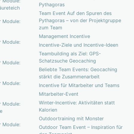
r Module:
Pythagoras
äureteich
Team Event Auf den Spuren des
Pythagoras – von der Projektgruppe
r Module:
zum Team
Management Incentive
r Module:
Incentive-Ziele und Incentive-Ideen
z
Teambuilding als Ziel: GPS-
Schatzsuche Geocaching
r Module:
Beliebte Team Events: Geocaching
stärkt die Zusammenarbeit
r Module:
Incentive für Mitarbeiter und Teams
Mitarbeiter-Event
Winter-Incentive: Aktivitäten statt
r Module:
Kalorien
ne
Outdoortraining mit Monster
r Module:
Outdoor Team Event – Inspiration für