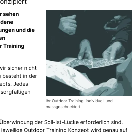
onzipiert
ir sehen
edene
zungen und die
en
 Training
ir sicher nicht
 besteht in der
epts. Jedes
 sorgfältigen
Ihr Outdoor Training: individuell und
massgeschneidert
Überwindung der Soll-Ist-Lücke erforderlich sind,
 jeweilige Outdoor Training Konzept wird genau auf