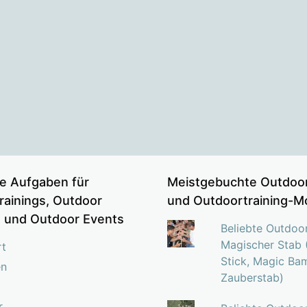
e Aufgaben für
Meistgebuchte Outdoor
rainings, Outdoor
und Outdoortraining-M
s und Outdoor Events
Beliebte Outdoo
Magischer Stab 
rt
Stick, Magic Ba
en
Zauberstab)
r