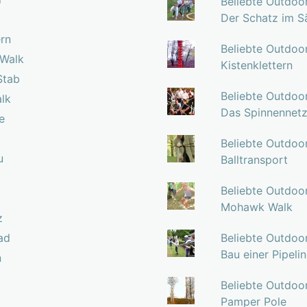
Beliebte Outdoo
Der Schatz im S
ern
Beliebte Outdoo
 Walk
Kistenklettern
Stab
Beliebte Outdoo
lk
Das Spinnennet
e
Beliebte Outdoo
u
Balltransport
Beliebte Outdoo
Mohawk Walk
z
ad
Beliebte Outdoo
Bau einer Pipeli
n
Beliebte Outdoo
Pamper Pole