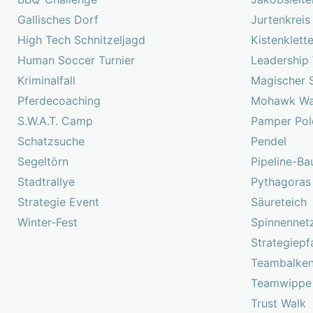
Gallisches Dorf
Jurtenkreis
High Tech Schnitzeljagd
Kistenklett
Human Soccer Turnier
Leadership
Kriminalfall
Magischer 
Pferdecoaching
Mohawk Wa
S.W.A.T. Camp
Pamper Pol
Schatzsuche
Pendel
Segeltörn
Pipeline-Ba
Stadtrallye
Pythagoras
Strategie Event
Säureteich
Winter-Fest
Spinnennet
Strategiepf
Teambalke
Teamwippe
Trust Walk