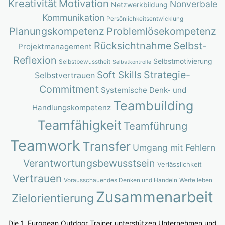
Kreativität
Motivation
Nonverbale
Netzwerkbildung
Kommunikation
Persönlichkeitsentwicklung
Planungskompetenz
Problemlösekompetenz
Rücksichtnahme
Selbst-
Projektmanagement
Reflexion
Selbstmotivierung
Selbstbewusstheit
Selbstkontrolle
Strategie-
Soft Skills
Selbstvertrauen
Commitment
Systemische Denk- und
Teambuilding
Handlungskompetenz
Teamfähigkeit
Teamführung
Teamwork
Transfer
Umgang mit Fehlern
Verantwortungsbewusstsein
Verlässlichkeit
Vertrauen
Vorausschauendes Denken und Handeln
Werte leben
Zusammenarbeit
Zielorientierung
Die 1. European Outdoor Trainer unterstützen Unternehmen und