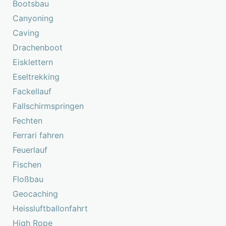
Bootsbau
Canyoning
Caving
Drachenboot
Eisklettern
Eseltrekking
Fackellauf
Fallschirmspringen
Fechten
Ferrari fahren
Feuerlauf
Fischen
Floßbau
Geocaching
Heissluftballonfahrt
High Rope