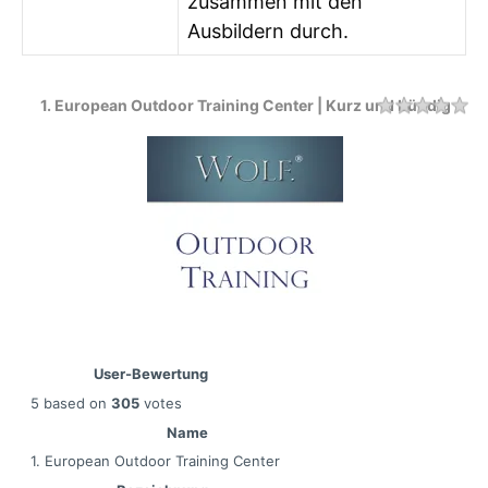
zusammen mit den
Ausbildern durch.
1. European Outdoor Training Center | Kurz und bündig
Rating
1 
2 
3 
4 
5 
User-Bewertung
5
based on
305
votes
Name
1. European Outdoor Training Center