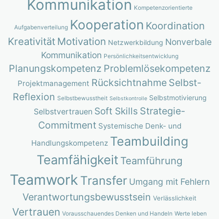
Kommunikation
Kompetenzorientierte
Kooperation
Koordination
Aufgabenverteilung
Kreativität
Motivation
Nonverbale
Netzwerkbildung
Kommunikation
Persönlichkeitsentwicklung
Planungskompetenz
Problemlösekompetenz
Rücksichtnahme
Selbst-
Projektmanagement
Reflexion
Selbstmotivierung
Selbstbewusstheit
Selbstkontrolle
Strategie-
Soft Skills
Selbstvertrauen
Commitment
Systemische Denk- und
Teambuilding
Handlungskompetenz
Teamfähigkeit
Teamführung
Teamwork
Transfer
Umgang mit Fehlern
Verantwortungsbewusstsein
Verlässlichkeit
Vertrauen
Vorausschauendes Denken und Handeln
Werte leben