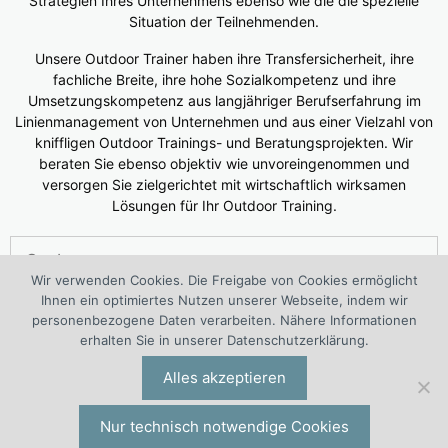
Strategien Ihres Unternehmens ebenso wie die die spezielle
Situation der Teilnehmenden.
Unsere Outdoor Trainer haben ihre Transfersicherheit, ihre
fachliche Breite, ihre hohe Sozialkompetenz und ihre
Umsetzungskompetenz aus langjähriger Berufserfahrung im
Linienmanagement von Unternehmen und aus einer Vielzahl von
kniffligen Outdoor Trainings- und Beratungsprojekten. Wir
beraten Sie ebenso objektiv wie unvoreingenommen und
versorgen Sie zielgerichtet mit wirtschaftlich wirksamen
Lösungen für Ihr Outdoor Training.
Suchen
nach:
Wir verwenden Cookies. Die Freigabe von Cookies ermöglicht
Ihnen ein optimiertes Nutzen unserer Webseite, indem wir
®
Das 1. European Outdoor Training Center (WOLF
Kompetenz
personenbezogene Daten verarbeiten. Nähere Informationen
Center Outdoor Training) ist ein interdisziplinäres Projekt von
erhalten Sie in unserer Datenschutzerklärung.
®
®
Outdoortraining-Spezialisten der I.O. Group
Wolf
Alles akzeptieren
Unternehmensberatungsgruppe | Engelsstraße 6 | 42283
Wuppertal | Deutschland | Tel. +49 (0)202 277 5000 |
io@iogw.de
|
Datenschutz
|
Impressum
|
Preise & Konditionen
|
Nur technisch notwendige Cookies
Allgemeine Geschäftsbedingungen
|
Kontakt
|
Presse-Kontakt
|