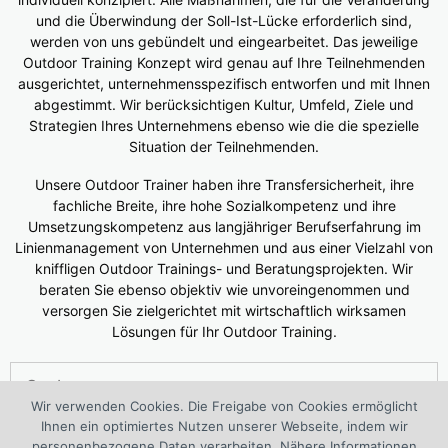
und die Überwindung der Soll-Ist-Lücke erforderlich sind,
werden von uns gebündelt und eingearbeitet. Das jeweilige
Outdoor Training Konzept wird genau auf Ihre Teilnehmenden
ausgerichtet, unternehmensspezifisch entworfen und mit Ihnen
abgestimmt. Wir berücksichtigen Kultur, Umfeld, Ziele und
Strategien Ihres Unternehmens ebenso wie die die spezielle
Situation der Teilnehmenden.
Unsere Outdoor Trainer haben ihre Transfersicherheit, ihre
fachliche Breite, ihre hohe Sozialkompetenz und ihre
Umsetzungskompetenz aus langjähriger Berufserfahrung im
Linienmanagement von Unternehmen und aus einer Vielzahl von
kniffligen Outdoor Trainings- und Beratungsprojekten. Wir
beraten Sie ebenso objektiv wie unvoreingenommen und
versorgen Sie zielgerichtet mit wirtschaftlich wirksamen
Lösungen für Ihr Outdoor Training.
Suchen
nach:
Wir verwenden Cookies. Die Freigabe von Cookies ermöglicht
Ihnen ein optimiertes Nutzen unserer Webseite, indem wir
®
Das 1. European Outdoor Training Center (WOLF
Kompetenz
personenbezogene Daten verarbeiten. Nähere Informationen