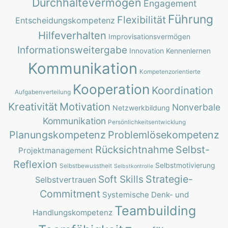
Durchhaltevermögen
Engagement
Führung
Flexibilität
Entscheidungskompetenz
Hilfeverhalten
Improvisationsvermögen
Informationsweitergabe
Innovation
Kennenlernen
Kommunikation
Kompetenzorientierte
Kooperation
Koordination
Aufgabenverteilung
Kreativität
Motivation
Nonverbale
Netzwerkbildung
Kommunikation
Persönlichkeitsentwicklung
Planungskompetenz
Problemlösekompetenz
Rücksichtnahme
Selbst-
Projektmanagement
Reflexion
Selbstmotivierung
Selbstbewusstheit
Selbstkontrolle
Strategie-
Soft Skills
Selbstvertrauen
Commitment
Systemische Denk- und
Teambuilding
Handlungskompetenz