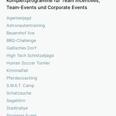
Komplettprogramme für Team Incentives,
Team-Events und Corporate Events
Agentenjagd
Astronautentraining
Bauernhof live
BBQ-Challenge
Gallisches Dorf
High Tech Schnitzeljagd
Human Soccer Turnier
Kriminalfall
Pferdecoaching
S.W.A.T. Camp
Schatzsuche
Segeltörn
Stadtrallye
Strategie Event