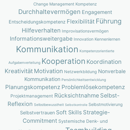
Change Management Kompetenz
Durchhaltevermögen
Engagement
Führung
Flexibilität
Entscheidungskompetenz
Hilfeverhalten
Improvisationsvermögen
Informationsweitergabe
Innovation
Kennenlernen
Kommunikation
Kompetenzorientierte
Kooperation
Koordination
Aufgabenverteilung
Kreativität
Motivation
Nonverbale
Netzwerkbildung
Kommunikation
Persönlichkeitsentwicklung
Planungskompetenz
Problemlösekompetenz
Rücksichtnahme
Selbst-
Projektmanagement
Reflexion
Selbstmotivierung
Selbstbewusstheit
Selbstkontrolle
Strategie-
Soft Skills
Selbstvertrauen
Commitment
Systemische Denk- und