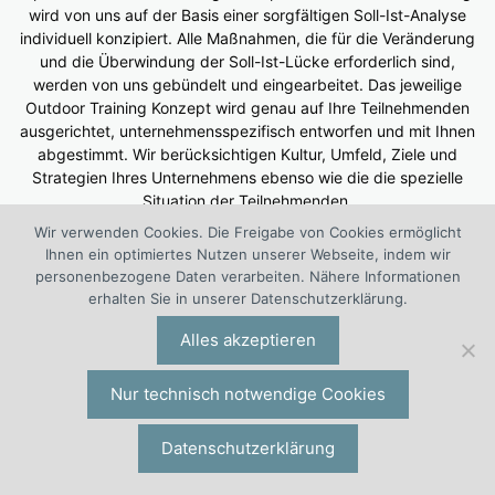
wird von uns auf der Basis einer sorgfältigen Soll-Ist-Analyse
individuell konzipiert. Alle Maßnahmen, die für die Veränderung
und die Überwindung der Soll-Ist-Lücke erforderlich sind,
werden von uns gebündelt und eingearbeitet. Das jeweilige
Outdoor Training Konzept wird genau auf Ihre Teilnehmenden
ausgerichtet, unternehmensspezifisch entworfen und mit Ihnen
abgestimmt. Wir berücksichtigen Kultur, Umfeld, Ziele und
Strategien Ihres Unternehmens ebenso wie die die spezielle
Situation der Teilnehmenden.
Wir verwenden Cookies. Die Freigabe von Cookies ermöglicht
Unsere Outdoor Trainer haben ihre Transfersicherheit, ihre
Ihnen ein optimiertes Nutzen unserer Webseite, indem wir
fachliche Breite, ihre hohe Sozialkompetenz und ihre
personenbezogene Daten verarbeiten. Nähere Informationen
Umsetzungskompetenz aus langjähriger Berufserfahrung im
erhalten Sie in unserer Datenschutzerklärung.
Linienmanagement von Unternehmen und aus einer Vielzahl von
kniffligen Outdoor Trainings- und Beratungsprojekten. Wir
Alles akzeptieren
beraten Sie ebenso objektiv wie unvoreingenommen und
versorgen Sie zielgerichtet mit wirtschaftlich wirksamen
Nur technisch notwendige Cookies
Lösungen für Ihr Outdoor Training.
Datenschutzerklärung
Suchen
nach: