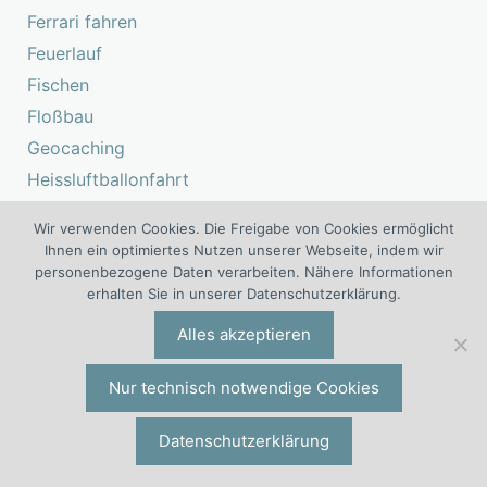
Ferrari fahren
Feuerlauf
Fischen
Floßbau
Geocaching
Heissluftballonfahrt
High Rope
Wir verwenden Cookies. Die Freigabe von Cookies ermöglicht
Iglubau
Ihnen ein optimiertes Nutzen unserer Webseite, indem wir
personenbezogene Daten verarbeiten. Nähere Informationen
Jeep
erhalten Sie in unserer Datenschutzerklärung.
Kanu
Alles akzeptieren
Klettern
Lagerfeuer
Nur technisch notwendige Cookies
Lamatrekking
Low Rope
Datenschutzerklärung
Motorschlitten