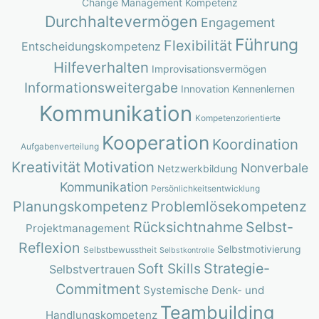
Change Management Kompetenz
Durchhaltevermögen
Engagement
Führung
Flexibilität
Entscheidungskompetenz
Hilfeverhalten
Improvisationsvermögen
Informationsweitergabe
Innovation
Kennenlernen
Kommunikation
Kompetenzorientierte
Kooperation
Koordination
Aufgabenverteilung
Kreativität
Motivation
Nonverbale
Netzwerkbildung
Kommunikation
Persönlichkeitsentwicklung
Planungskompetenz
Problemlösekompetenz
Rücksichtnahme
Selbst-
Projektmanagement
Reflexion
Selbstmotivierung
Selbstbewusstheit
Selbstkontrolle
Strategie-
Soft Skills
Selbstvertrauen
Commitment
Systemische Denk- und
Teambuilding
Handlungskompetenz