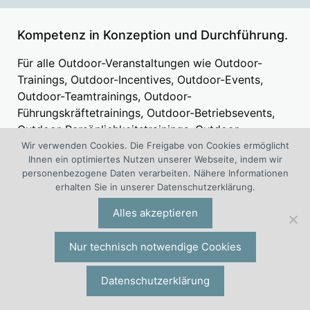
Kompetenz in Konzeption und Durchführung.
Für alle Outdoor-Veranstaltungen wie Outdoor-
Trainings, Outdoor-Incentives, Outdoor-Events,
Outdoor-Teamtrainings, Outdoor-
Führungskräftetrainings, Outdoor-Betriebsevents,
Outdoor-Persönlichkeitstrainings, Outdoor-
Kundenincentives, Outdoor-Mitarbeiterincentives
Wir verwenden Cookies. Die Freigabe von Cookies ermöglicht
Ihnen ein optimiertes Nutzen unserer Webseite, indem wir
oder Azubi Outdoortrainings: Nutzen Sie unsere
personenbezogene Daten verarbeiten. Nähere Informationen
Erfahrung. Das
1. European Outdoor Training Center
erhalten Sie in unserer Datenschutzerklärung.
(Kompetenz Center Outdoor Training) ist ein
interdisziplinäres Projekt von Outdoor-Experten und
Alles akzeptieren
Outdoorspezialisten aus Wirtschaft und
Wissenschaft.
Nur technisch notwendige Cookies
Datenschutzerklärung