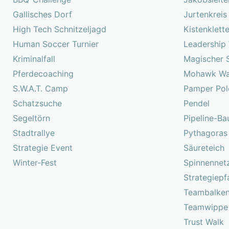
Gallisches Dorf
Jurtenkreis
High Tech Schnitzeljagd
Kistenklett
Human Soccer Turnier
Leadership
Kriminalfall
Magischer 
Pferdecoaching
Mohawk Wa
S.W.A.T. Camp
Pamper Pol
Schatzsuche
Pendel
Segeltörn
Pipeline-Ba
Stadtrallye
Pythagoras
Strategie Event
Säureteich
Winter-Fest
Spinnennet
Strategiepf
Teambalke
Teamwippe
Trust Walk