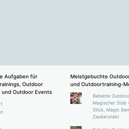
e Aufgaben für
Meistgebuchte Outdoor
rainings, Outdoor
und Outdoortraining-M
s und Outdoor Events
Beliebte Outdoo
Magischer Stab 
rt
Stick, Magic Ba
en
Zauberstab)
r