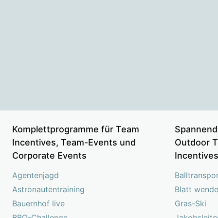
Komplettprogramme für Team
Spannend
Incentives, Team-Events und
Outdoor T
Corporate Events
Incentive
Agentenjagd
Balltranspo
Astronautentraining
Blatt wend
Bauernhof live
Gras-Ski
BBQ-Challenge
Jakobsleite