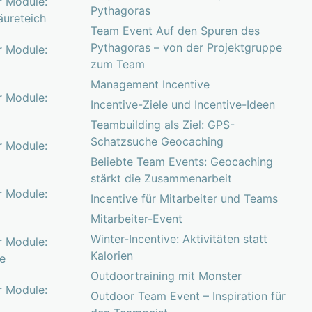
r Module:
Pythagoras
äureteich
Team Event Auf den Spuren des
Pythagoras – von der Projektgruppe
r Module:
zum Team
Management Incentive
r Module:
Incentive-Ziele und Incentive-Ideen
Teambuilding als Ziel: GPS-
Schatzsuche Geocaching
r Module:
Beliebte Team Events: Geocaching
z
stärkt die Zusammenarbeit
r Module:
Incentive für Mitarbeiter und Teams
Mitarbeiter-Event
Winter-Incentive: Aktivitäten statt
r Module:
Kalorien
ne
Outdoortraining mit Monster
r Module:
Outdoor Team Event – Inspiration für