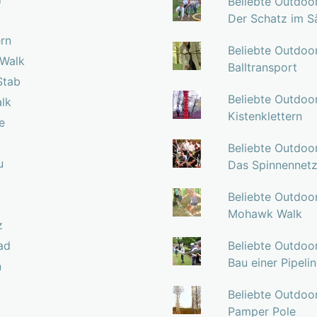
Beliebte Outdoo
Der Schatz im S
ern
Beliebte Outdoo
 Walk
Balltransport
Stab
Beliebte Outdoo
lk
Kistenklettern
e
Beliebte Outdoo
u
Das Spinnennet
Beliebte Outdoo
Mohawk Walk
z
ad
Beliebte Outdoo
Bau einer Pipeli
n
Beliebte Outdoo
Pamper Pole