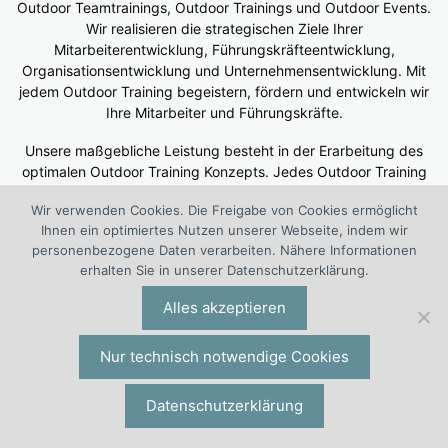
Outdoor Teamtrainings, Outdoor Trainings und Outdoor Events.
Wir realisieren die strategischen Ziele Ihrer
Mitarbeiterentwicklung, Führungskräfteentwicklung,
Organisationsentwicklung und Unternehmensentwicklung. Mit
jedem Outdoor Training begeistern, fördern und entwickeln wir
Ihre Mitarbeiter und Führungskräfte.
Unsere maßgebliche Leistung besteht in der Erarbeitung des
optimalen Outdoor Training Konzepts. Jedes Outdoor Training
wird von uns auf der Basis einer sorgfältigen Soll-Ist-Analyse
Wir verwenden Cookies. Die Freigabe von Cookies ermöglicht
individuell konzipiert. Alle Maßnahmen, die für die Veränderung
Ihnen ein optimiertes Nutzen unserer Webseite, indem wir
und die Überwindung der Soll-Ist-Lücke erforderlich sind,
personenbezogene Daten verarbeiten. Nähere Informationen
werden von uns gebündelt und eingearbeitet. Das jeweilige
erhalten Sie in unserer Datenschutzerklärung.
Outdoor Training Konzept wird genau auf Ihre Teilnehmenden
ausgerichtet, unternehmensspezifisch entworfen und mit Ihnen
Alles akzeptieren
abgestimmt. Wir berücksichtigen Kultur, Umfeld, Ziele und
Strategien Ihres Unternehmens ebenso wie die die spezielle
Nur technisch notwendige Cookies
Situation der Teilnehmenden.
Unsere Outdoor Trainer haben ihre Transfersicherheit, ihre
Datenschutzerklärung
fachliche Breite, ihre hohe Sozialkompetenz und ihre
Umsetzungskompetenz aus langjähriger Berufserfahrung im