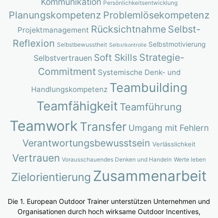
Kommunikation
Persönlichkeitsentwicklung
Planungskompetenz
Problemlösekompetenz
Rücksichtnahme
Selbst-
Projektmanagement
Reflexion
Selbstmotivierung
Selbstbewusstheit
Selbstkontrolle
Strategie-
Soft Skills
Selbstvertrauen
Commitment
Systemische Denk- und
Teambuilding
Handlungskompetenz
Teamfähigkeit
Teamführung
Teamwork
Transfer
Umgang mit Fehlern
Verantwortungsbewusstsein
Verlässlichkeit
Vertrauen
Vorausschauendes Denken und Handeln
Werte leben
Zusammenarbeit
Zielorientierung
Die 1. European Outdoor Trainer unterstützen Unternehmen und
Organisationen durch hoch wirksame Outdoor Incentives,