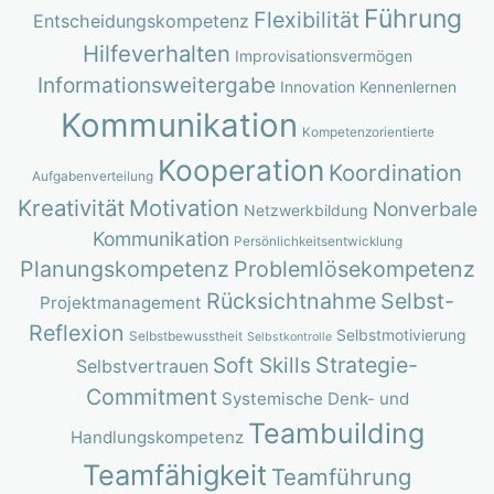
Führung
Flexibilität
Entscheidungskompetenz
Hilfeverhalten
Improvisationsvermögen
Informationsweitergabe
Innovation
Kennenlernen
Kommunikation
Kompetenzorientierte
Kooperation
Koordination
Aufgabenverteilung
Kreativität
Motivation
Nonverbale
Netzwerkbildung
Kommunikation
Persönlichkeitsentwicklung
Planungskompetenz
Problemlösekompetenz
Rücksichtnahme
Selbst-
Projektmanagement
Reflexion
Selbstmotivierung
Selbstbewusstheit
Selbstkontrolle
Strategie-
Soft Skills
Selbstvertrauen
Commitment
Systemische Denk- und
Teambuilding
Handlungskompetenz
Teamfähigkeit
Teamführung