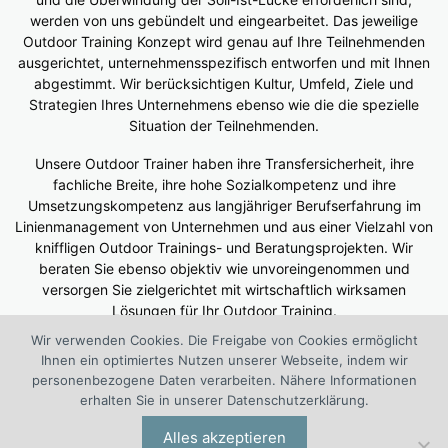
werden von uns gebündelt und eingearbeitet. Das jeweilige
Outdoor Training Konzept wird genau auf Ihre Teilnehmenden
ausgerichtet, unternehmensspezifisch entworfen und mit Ihnen
abgestimmt. Wir berücksichtigen Kultur, Umfeld, Ziele und
Strategien Ihres Unternehmens ebenso wie die die spezielle
Situation der Teilnehmenden.
Unsere Outdoor Trainer haben ihre Transfersicherheit, ihre
fachliche Breite, ihre hohe Sozialkompetenz und ihre
Umsetzungskompetenz aus langjähriger Berufserfahrung im
Linienmanagement von Unternehmen und aus einer Vielzahl von
kniffligen Outdoor Trainings- und Beratungsprojekten. Wir
beraten Sie ebenso objektiv wie unvoreingenommen und
versorgen Sie zielgerichtet mit wirtschaftlich wirksamen
Lösungen für Ihr Outdoor Training.
Wir verwenden Cookies. Die Freigabe von Cookies ermöglicht
Suchen
Ihnen ein optimiertes Nutzen unserer Webseite, indem wir
nach:
personenbezogene Daten verarbeiten. Nähere Informationen
erhalten Sie in unserer Datenschutzerklärung.
®
Das 1. European Outdoor Training Center (WOLF
Kompetenz
Alles akzeptieren
Center Outdoor Training) ist ein interdisziplinäres Projekt von