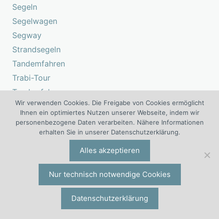
Segeln
Segelwagen
Segway
Strandsegeln
Tandemfahren
Trabi-Tour
Treckerfahren
Wir verwenden Cookies. Die Freigabe von Cookies ermöglicht
Trike
Ihnen ein optimiertes Nutzen unserer Webseite, indem wir
Wanderung
personenbezogene Daten verarbeiten. Nähere Informationen
erhalten Sie in unserer Datenschutzerklärung.
Alles akzeptieren
Komplettprogramme für Team Incentives,
Nur technisch notwendige Cookies
Team-Events und Corporate Events
Datenschutzerklärung
Agentenjagd
Astronautentraining