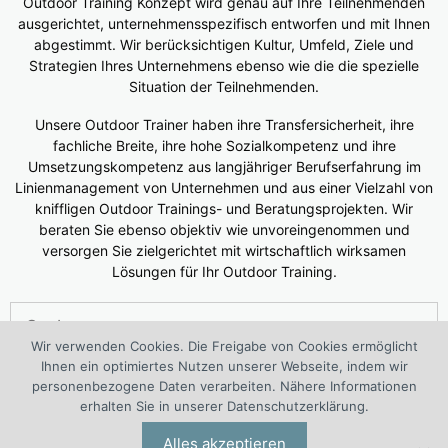
Outdoor Training Konzept wird genau auf Ihre Teilnehmenden
ausgerichtet, unternehmensspezifisch entworfen und mit Ihnen
abgestimmt. Wir berücksichtigen Kultur, Umfeld, Ziele und
Strategien Ihres Unternehmens ebenso wie die die spezielle
Situation der Teilnehmenden.
Unsere Outdoor Trainer haben ihre Transfersicherheit, ihre
fachliche Breite, ihre hohe Sozialkompetenz und ihre
Umsetzungskompetenz aus langjähriger Berufserfahrung im
Linienmanagement von Unternehmen und aus einer Vielzahl von
kniffligen Outdoor Trainings- und Beratungsprojekten. Wir
beraten Sie ebenso objektiv wie unvoreingenommen und
versorgen Sie zielgerichtet mit wirtschaftlich wirksamen
Lösungen für Ihr Outdoor Training.
Suchen
nach:
Wir verwenden Cookies. Die Freigabe von Cookies ermöglicht
Ihnen ein optimiertes Nutzen unserer Webseite, indem wir
®
Das 1. European Outdoor Training Center (WOLF
Kompetenz
personenbezogene Daten verarbeiten. Nähere Informationen
Center Outdoor Training) ist ein interdisziplinäres Projekt von
erhalten Sie in unserer Datenschutzerklärung.
®
®
Outdoortraining-Spezialisten der I.O. Group
Wolf
Alles akzeptieren
Unternehmensberatungsgruppe | Engelsstraße 6 | 42283