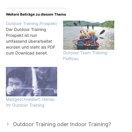
Weitere Beiträge zu diesem Thema
Outdoor Training Prospekt
Der Outdoor Training
Prospekt ist nun
umfassend überarbeitet
worden und steht als PDF
Outdoor Team Training:
zum Download bereit.
Floßbau
Behandelt werden
grundsätzliche Aspekte
der Outdoor Trainings,
zudem Indoor-Outdoor-
Kombinationen,
unternehmensspezifische
Zuschnitte von Outdoor
Maßgeschneidert: Genau
Trainings und
Ihr Outdoor Training
Sonderformen.
Outdoor Training oder Indoor Training?