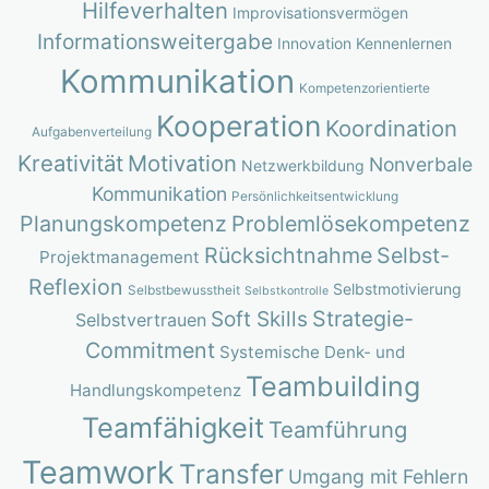
Hilfeverhalten
Improvisationsvermögen
Informationsweitergabe
Innovation
Kennenlernen
Kommunikation
Kompetenzorientierte
Kooperation
Koordination
Aufgabenverteilung
Kreativität
Motivation
Nonverbale
Netzwerkbildung
Kommunikation
Persönlichkeitsentwicklung
Planungskompetenz
Problemlösekompetenz
Rücksichtnahme
Selbst-
Projektmanagement
Reflexion
Selbstmotivierung
Selbstbewusstheit
Selbstkontrolle
Strategie-
Soft Skills
Selbstvertrauen
Commitment
Systemische Denk- und
Teambuilding
Handlungskompetenz
Teamfähigkeit
Teamführung
Teamwork
Transfer
Umgang mit Fehlern