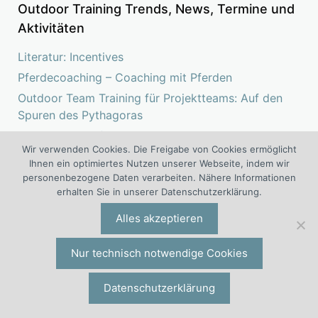
Outdoor Training Trends, News, Termine und
Aktivitäten
Literatur: Incentives
Pferdecoaching – Coaching mit Pferden
Outdoor Team Training für Projektteams: Auf den
Spuren des Pythagoras
Team Event Auf den Spuren des Pythagoras – von
Wir verwenden Cookies. Die Freigabe von Cookies ermöglicht
der Projektgruppe zum Team
Ihnen ein optimiertes Nutzen unserer Webseite, indem wir
Management Incentive
personenbezogene Daten verarbeiten. Nähere Informationen
erhalten Sie in unserer Datenschutzerklärung.
Incentive-Ziele und Incentive-Ideen
Teambuilding als Ziel: GPS-Schatzsuche Geocaching
Alles akzeptieren
Beliebte Team Events: Geocaching stärkt die
Zusammenarbeit
Nur technisch notwendige Cookies
Incentive für Mitarbeiter und Teams
Datenschutzerklärung
Mitarbeiter-Event
Winter-Incentive: Aktivitäten statt Kalorien