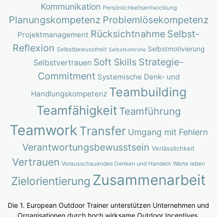
Kommunikation
Persönlichkeitsentwicklung
Planungskompetenz
Problemlösekompetenz
Rücksichtnahme
Selbst-
Projektmanagement
Reflexion
Selbstmotivierung
Selbstbewusstheit
Selbstkontrolle
Strategie-
Soft Skills
Selbstvertrauen
Commitment
Systemische Denk- und
Teambuilding
Handlungskompetenz
Teamfähigkeit
Teamführung
Teamwork
Transfer
Umgang mit Fehlern
Verantwortungsbewusstsein
Verlässlichkeit
Vertrauen
Vorausschauendes Denken und Handeln
Werte leben
Zusammenarbeit
Zielorientierung
Die 1. European Outdoor Trainer unterstützen Unternehmen und
Organisationen durch hoch wirksame Outdoor Incentives,