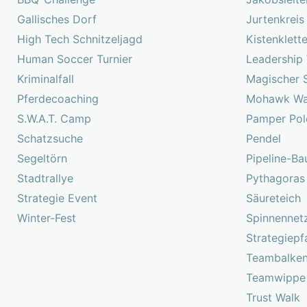
Gallisches Dorf
Jurtenkreis
High Tech Schnitzeljagd
Kistenklett
Human Soccer Turnier
Leadership
Kriminalfall
Magischer 
Pferdecoaching
Mohawk Wa
S.W.A.T. Camp
Pamper Pol
Schatzsuche
Pendel
Segeltörn
Pipeline-Ba
Stadtrallye
Pythagoras
Strategie Event
Säureteich
Winter-Fest
Spinnennet
Strategiepf
Teambalke
Teamwippe
Trust Walk