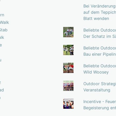
Bei Veränderun
auf dem Teppich
ern
Blatt wenden
 Walk
Stab
Beliebte Outdoo
Der Schatz im S
lk
e
Beliebte Outdoo
Bau einer Pipeli
u
Beliebte Outdoo
Wild Woosey
z
Outdoor Strateg
ad
Veranstaltung
n
Incentive - Feue
Begeisterung en