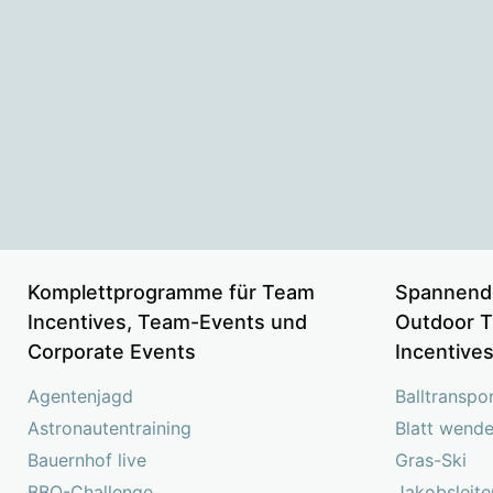
Komplettprogramme für Team
Spannend
Incentives, Team-Events und
Outdoor T
Corporate Events
Incentive
Agentenjagd
Balltranspo
Astronautentraining
Blatt wend
Bauernhof live
Gras-Ski
BBQ-Challenge
Jakobsleite