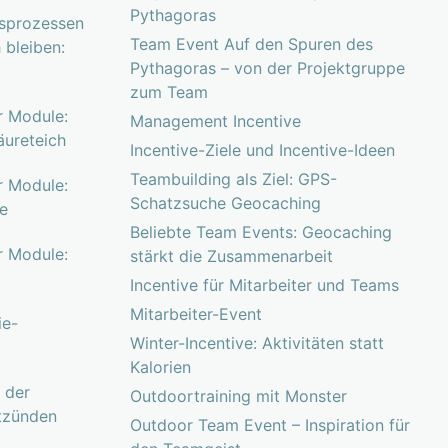
Pythagoras
gsprozessen
Team Event Auf den Spuren des
 bleiben:
Pythagoras – von der Projektgruppe
zum Team
r Module:
Management Incentive
äureteich
Incentive-Ziele und Incentive-Ideen
Teambuilding als Ziel: GPS-
r Module:
Schatzsuche Geocaching
ne
Beliebte Team Events: Geocaching
r Module:
stärkt die Zusammenarbeit
Incentive für Mitarbeiter und Teams
Mitarbeiter-Event
ie-
Winter-Incentive: Aktivitäten statt
Kalorien
r der
Outdoortraining mit Monster
tzünden
Outdoor Team Event – Inspiration für