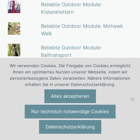
Beliebte Outdoor Module:
Kistenklettern
Beliebte Outdoor Module: Mohawk
Walk
Beliebte Outdoor Module:
Balltransport
Wir verwenden Cookies. Die Freigabe von Cookies ermöglicht
Beliebte Outdoor Module: Pamper
Ihnen ein optimiertes Nutzen unserer Webseite, indem wir
Pole
personenbezogene Daten verarbeiten. Nähere Informationen
erhalten Sie in unserer Datenschutzerklärung.
Beliebte Outdoor Module: Jakobsleiter
Alles akzeptieren
Beliebte Outdoor Module: Teambalken
Nur technisch notwendige Cookies
Datenschutzerklärung
Beliebte Outdoor Training Module:
Teamwippe