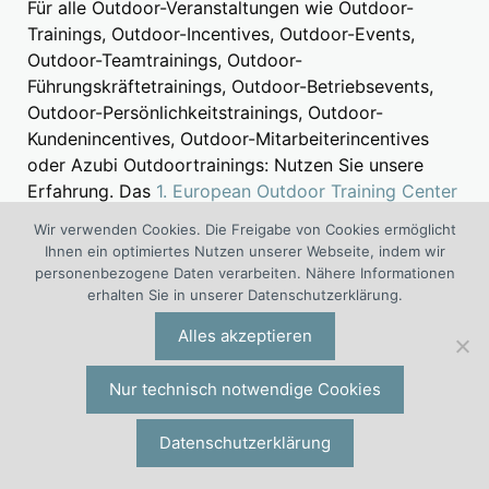
Für alle Outdoor-Veranstaltungen wie Outdoor-
Trainings, Outdoor-Incentives, Outdoor-Events,
Outdoor-Teamtrainings, Outdoor-
Führungskräftetrainings, Outdoor-Betriebsevents,
Outdoor-Persönlichkeitstrainings, Outdoor-
Kundenincentives, Outdoor-Mitarbeiterincentives
oder Azubi Outdoortrainings: Nutzen Sie unsere
Erfahrung. Das
1. European Outdoor Training Center
(Kompetenz Center Outdoor Training) ist ein
Wir verwenden Cookies. Die Freigabe von Cookies ermöglicht
interdisziplinäres Projekt von Outdoor-Experten und
Ihnen ein optimiertes Nutzen unserer Webseite, indem wir
Outdoorspezialisten aus Wirtschaft und
personenbezogene Daten verarbeiten. Nähere Informationen
Wissenschaft.
erhalten Sie in unserer Datenschutzerklärung.
Alles akzeptieren
Nur technisch notwendige Cookies
Datenschutzerklärung