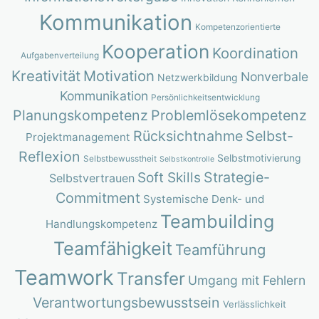
Kommunikation
Kompetenzorientierte
Kooperation
Koordination
Aufgabenverteilung
Kreativität
Motivation
Nonverbale
Netzwerkbildung
Kommunikation
Persönlichkeitsentwicklung
Planungskompetenz
Problemlösekompetenz
Rücksichtnahme
Selbst-
Projektmanagement
Reflexion
Selbstmotivierung
Selbstbewusstheit
Selbstkontrolle
Strategie-
Soft Skills
Selbstvertrauen
Commitment
Systemische Denk- und
Teambuilding
Handlungskompetenz
Teamfähigkeit
Teamführung
Teamwork
Transfer
Umgang mit Fehlern
Verantwortungsbewusstsein
Verlässlichkeit