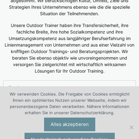
abgestimmt. Wir berücksichtigen Kultur, Umfeld, Ziele und
Strategien Ihres Unternehmens ebenso wie die die spezielle
Situation der Teilnehmenden.
Unsere Outdoor Trainer haben ihre Transfersicherheit, ihre
fachliche Breite, ihre hohe Sozialkompetenz und ihre
Umsetzungskompetenz aus langjähriger Berufserfahrung im
Linienmanagement von Unternehmen und aus einer Vielzahl von
kniffligen Outdoor Trainings- und Beratungsprojekten. Wir
beraten Sie ebenso objektiv wie unvoreingenommen und
versorgen Sie zielgerichtet mit wirtschaftlich wirksamen
Lösungen für Ihr Outdoor Training.
Suchen
nach:
Wir verwenden Cookies. Die Freigabe von Cookies ermöglicht
Ihnen ein optimiertes Nutzen unserer Webseite, indem wir
®
Das 1. European Outdoor Training Center (WOLF
Kompetenz
personenbezogene Daten verarbeiten. Nähere Informationen
Center Outdoor Training) ist ein interdisziplinäres Projekt von
erhalten Sie in unserer Datenschutzerklärung.
®
®
Outdoortraining-Spezialisten der I.O. Group
Wolf
Alles akzeptieren
Unternehmensberatungsgruppe | Engelsstraße 6 | 42283
Wuppertal | Deutschland | Tel. +49 (0)202 277 5000 |
io@iogw.de
|
Datenschutz
|
Impressum
|
Preise & Konditionen
|